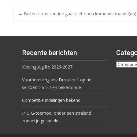
←
Buitenterras kantine gaat niet open komende maand(en)
Recente berichten
Catego
Kledinguitgifte 2026-2027
Voorbereiding asv Dronten 1 op het
seizoen ’26-’27 en bekerronde
Competitie indelingen bekend
ING G-toernooi onder een stralend
zonnetje gespeeld