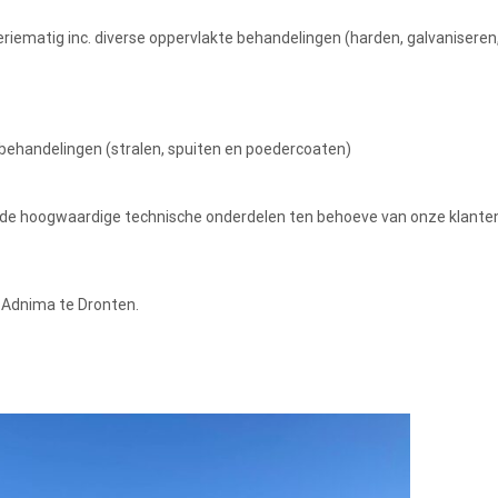
seriematig inc. diverse oppervlakte behandelingen (harden, galvanisere
te behandelingen (stralen, spuiten en poedercoaten)
j de hoogwaardige technische onderdelen ten behoeve van onze klanten
r Adnima te Dronten.