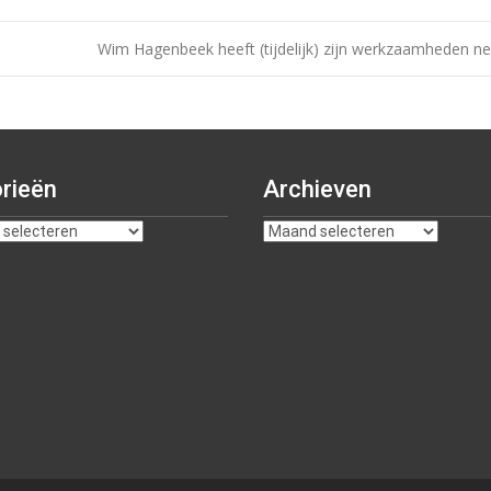
Wim Hagenbeek heeft (tijdelijk) zijn werkzaamheden n
rieën
Archieven