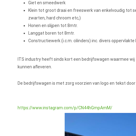
Giet en smeedwerk
Klein tot groot draai en freeswerk van enkelvoudig tot 
zwarten, hard chroom etc,)
Honen en slijpen tot 8mtr.
Langgat boren tot 8mtr.
Constructiewerk (i.c.m. cilinders) inc. divers oppervlak
ITS industry heeft sinds kort een bedrijfswagen waarmee wi
kunnen afleveren.
De bedrijfswagen is met zorg voorzien van logo en tekst doo
https://www.instagram.com/p/CN44hGmpAmM/