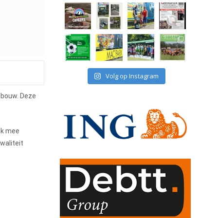
Volg op Instagram
nebouw. Deze
 ik mee
waliteit