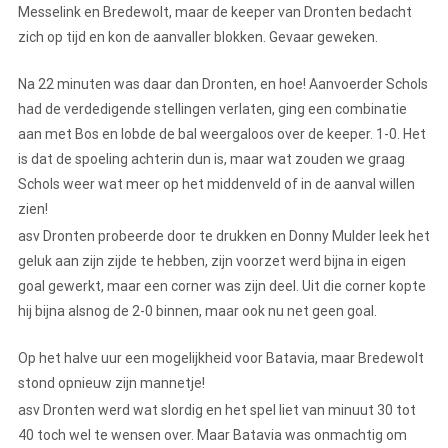
Messelink en Bredewolt, maar de keeper van Dronten bedacht
zich op tijd en kon de aanvaller blokken. Gevaar geweken.
Na 22 minuten was daar dan Dronten, en hoe! Aanvoerder Schols
had de verdedigende stellingen verlaten, ging een combinatie
aan met Bos en lobde de bal weergaloos over de keeper. 1-0. Het
is dat de spoeling achterin dun is, maar wat zouden we graag
Schols weer wat meer op het middenveld of in de aanval willen
zien!
asv Dronten probeerde door te drukken en Donny Mulder leek het
geluk aan zijn zijde te hebben, zijn voorzet werd bijna in eigen
goal gewerkt, maar een corner was zijn deel. Uit die corner kopte
hij bijna alsnog de 2-0 binnen, maar ook nu net geen goal.
Op het halve uur een mogelijkheid voor Batavia, maar Bredewolt
stond opnieuw zijn mannetje!
asv Dronten werd wat slordig en het spel liet van minuut 30 tot
40 toch wel te wensen over. Maar Batavia was onmachtig om