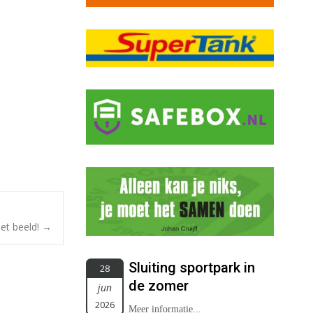
et beeld!
→
Sluiting sportpark in
28
de zomer
jun
2026
Meer informatie...