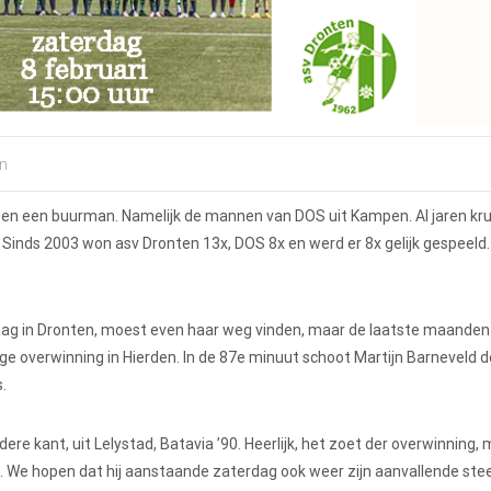
n
n een buurman. Namelijk de mannen van DOS uit Kampen. Al jaren kru
Sinds 2003 won asv Dronten 13x, DOS 8x en werd er 8x gelijk gespeeld.
laag in Dronten, moest even haar weg vinden, maar de laatste maande
ge overwinning in Hierden. In de 87e minuut schoot Martijn Barneveld d
.
e kant, uit Lelystad, Batavia ’90. Heerlijk, het zoet der overwinning,
 We hopen dat hij aanstaande zaterdag ook weer zijn aanvallende ste