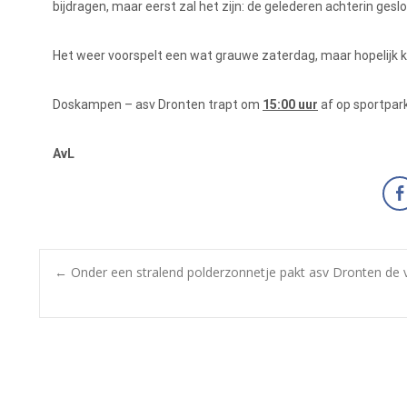
bijdragen, maar eerst zal het zijn: de gelederen achterin ges
Het weer voorspelt een wat grauwe zaterdag, maar hopelijk ko
Doskampen – asv Dronten trapt om
15:00 uur
af op sportpar
AvL
←
Onder een stralend polderzonnetje pakt asv Dronten de v