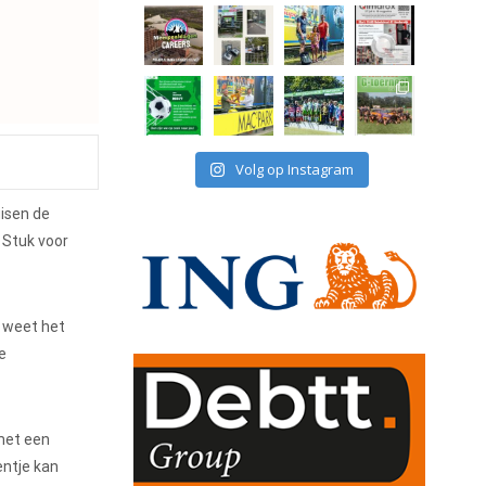
Volg op Instagram
isen de
 Stuk voor
n weet het
e
 met een
entje kan