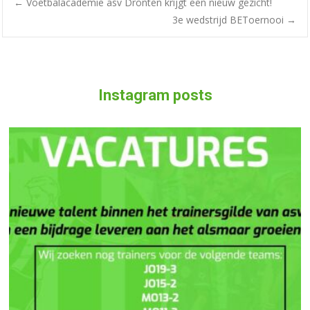
←
Voetbalacademie asv Dronten krijgt een nieuw gezicht!
3e wedstrijd BEToernooi
→
Instagram posts