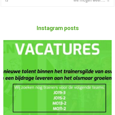
IS
We mogen weer…..
→
Instagram posts