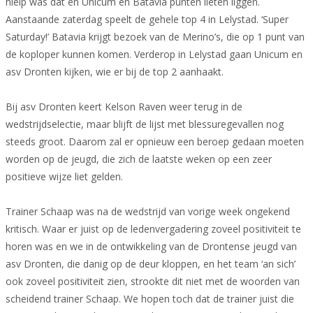
hielp was dat én Unicum én Batavia punten lieten liggen.
Aanstaande zaterdag speelt de gehele top 4 in Lelystad. ‘Super
Saturday!’ Batavia krijgt bezoek van de Merino’s, die op 1 punt van
de koploper kunnen komen. Verderop in Lelystad gaan Unicum en
asv Dronten kijken, wie er bij de top 2 aanhaakt.
Bij asv Dronten keert Kelson Raven weer terug in de
wedstrijdselectie, maar blijft de lijst met blessuregevallen nog
steeds groot. Daarom zal er opnieuw een beroep gedaan moeten
worden op de jeugd, die zich de laatste weken op een zeer
positieve wijze liet gelden.
Trainer Schaap was na de wedstrijd van vorige week ongekend
kritisch. Waar er juist op de ledenvergadering zoveel positiviteit te
horen was en we in de ontwikkeling van de Drontense jeugd van
asv Dronten, die danig op de deur kloppen, en het team ‘an sich’
ook zoveel positiviteit zien, strookte dit niet met de woorden van
scheidend trainer Schaap. We hopen toch dat de trainer juist die