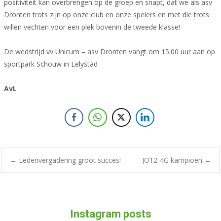
positiviteit kan overbrengen op de groep en snapt, dat we als asv
Dronten trots zijn op onze club en onze spelers en met die trots
willen vechten voor een plek bovenin de tweede klasse!
De wedstrijd vv Unicum – asv Dronten vangt om 15:00 uur aan op
sportpark Schouw in Lelystad
AvL
Bericht
←
Ledenvergadering groot succes!
JO12-4G kampioen
→
navigatie
Instagram posts