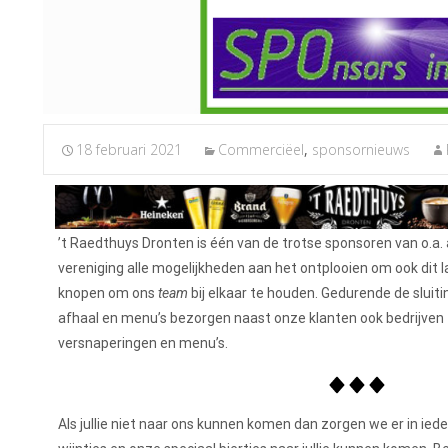
18 februari 2021
Commerciëel
,
sponsornieuws
’t Raedthuys Dronten is één van de trotse sponsoren van o.a. a
vereniging alle mogelijkheden aan het ontplooien om ook dit l
knopen om ons
team
bij elkaar te houden. Gedurende de sluiti
afhaal en menu’s bezorgen naast onze klanten ook bedrijven t
versnaperingen en menu’s.
Als jullie niet naar ons kunnen komen dan zorgen we er in iede