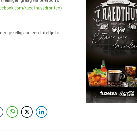
estellingen graag via telefoon of
acebook.com/raedthuysdronten
).
er gezellig aan een tafeltje bij