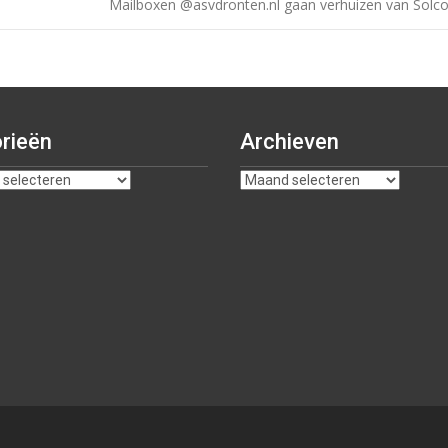
Mailboxen @asvdronten.nl gaan verhuizen van Solc
rieën
Archieven