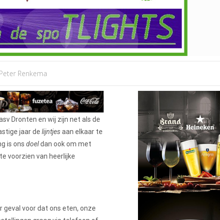
Peter Renkema
sv Dronten en wij zijn net als de
astige jaar de
lijntjes
aan elkaar te
ng is ons
doel
dan ook om met
e voorzien van heerlijke
r geval voor dat ons eten, onze