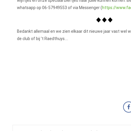
wijntjes en onze speciaal biertjes naar jullie kunnen komen. B
whatsapp op 06-57949553 of via Messenger (
https://www.f
Bedankt allemaal en we zien elkaar dit nieuwe jaar vast wel we
de club of bij ’t Raedthuys….