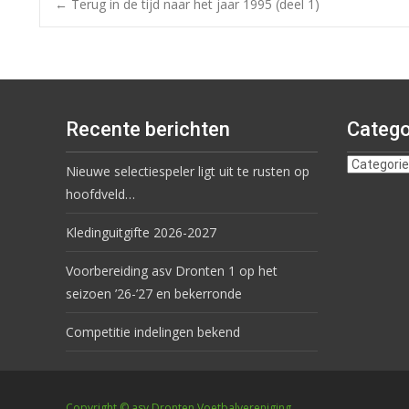
←
Terug in de tijd naar het jaar 1995 (deel 1)
Recente berichten
Catego
Nieuwe selectiespeler ligt uit te rusten op
hoofdveld…
Kledinguitgifte 2026-2027
Voorbereiding asv Dronten 1 op het
seizoen ’26-’27 en bekerronde
Competitie indelingen bekend
Copyright © asv Dronten Voetbalvereniging