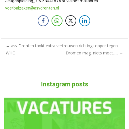
Jeugdopleiding), 06-53441874 of via het mailadres:
voetbalzaken@asvdronten.nl
←
asv Dronten tankt extra vertrouwen richting topper tegen
WHC
Dromen mag, niets moet…..
→
Instagram posts