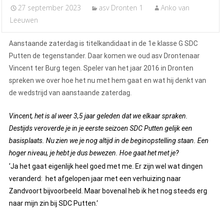
27 september 2023
asv Dronten 1
Anko van
Leeuwen
Aanstaande zaterdag is titelkandidaat in de 1e klasse G SDC
Putten de tegenstander. Daar komen we oud asv Drontenaar
Vincent ter Burg tegen. Speler van het jaar 2016 in Dronten
spreken we over hoe het nu met hem gaat en wat hij denkt van
de wedstrijd van aanstaande zaterdag.
Vincent, het is al weer 3,5 jaar geleden dat we elkaar spraken.
Destijds veroverde je in je eerste seizoen SDC Putten gelijk een
basisplaats. Nu zien we je nog altijd in de beginopstelling staan. Een
hoger niveau, je hebt je dus bewezen. Hoe gaat het met je?
‘Ja het gaat eigenlijk heel goed met me. Er zijn wel wat dingen
veranderd: het afgelopen jaar met een verhuizing naar
Zandvoort bijvoorbeeld. Maar bovenal heb ik het nog steeds erg
naar mijn zin bij SDC Putten.’