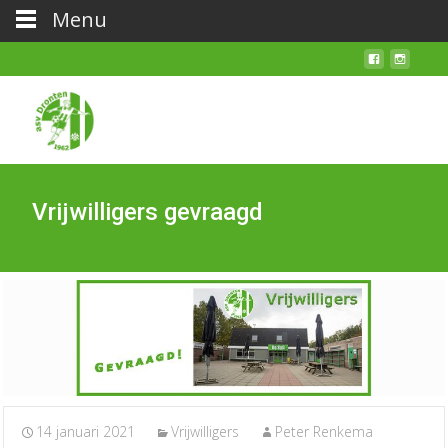
Menu
Vrijwilligers gevraagd
14 januari 2021
Vrijwilligers
Peter Renkema