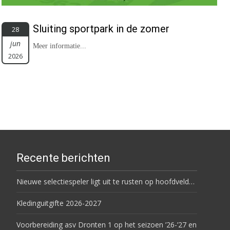
Sluiting sportpark in de zomer
28
jun
Meer informatie...
2026
Recente berichten
Nieuwe selectiespeler ligt uit te rusten op hoofdveld…
Kledinguitgifte 2026-2027
Voorbereiding asv Dronten 1 op het seizoen ’26-’27 en