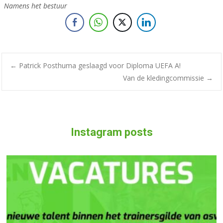
Namens het bestuur
Bericht
←
Patrick Posthuma geslaagd voor Diploma UEFA A!
Van de kledingcommissie
→
navigatie
Instagram posts