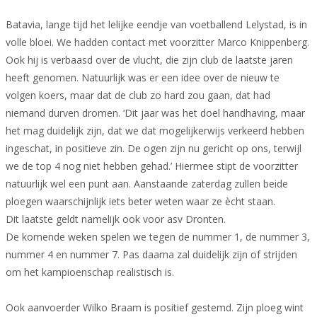
Batavia, lange tijd het lelijke eendje van voetballend Lelystad, is in
volle bloei. We hadden contact met voorzitter Marco Knippenberg.
Ook hij is verbaasd over de vlucht, die zijn club de laatste jaren
heeft genomen. Natuurlijk was er een idee over de nieuw te
volgen koers, maar dat de club zo hard zou gaan, dat had
niemand durven dromen. ‘Dit jaar was het doel handhaving, maar
het mag duidelijk zijn, dat we dat mogelijkerwijs verkeerd hebben
ingeschat, in positieve zin. De ogen zijn nu gericht op ons, terwijl
we de top 4 nog niet hebben gehad.’ Hiermee stipt de voorzitter
natuurlijk wel een punt aan. Aanstaande zaterdag zullen beide
ploegen waarschijnlijk iets beter weten waar ze ècht staan.
Dit laatste geldt namelijk ook voor asv Dronten.
De komende weken spelen we tegen de nummer 1, de nummer 3,
nummer 4 en nummer 7. Pas daarna zal duidelijk zijn of strijden
om het kampioenschap realistisch is.
Ook aanvoerder Wilko Braam is positief gestemd. Zijn ploeg wint