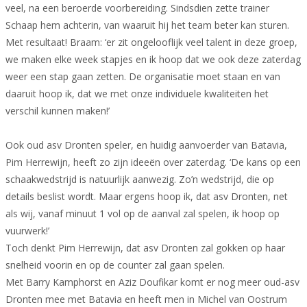
veel, na een beroerde voorbereiding. Sindsdien zette trainer
Schaap hem achterin, van waaruit hij het team beter kan sturen.
Met resultaat! Braam: ‘er zit ongelooflijk veel talent in deze groep,
we maken elke week stapjes en ik hoop dat we ook deze zaterdag
weer een stap gaan zetten. De organisatie moet staan en van
daaruit hoop ik, dat we met onze individuele kwaliteiten het
verschil kunnen maken!’
Ook oud asv Dronten speler, en huidig aanvoerder van Batavia,
Pim Herrewijn, heeft zo zijn ideeën over zaterdag. ‘De kans op een
schaakwedstrijd is natuurlijk aanwezig. Zo’n wedstrijd, die op
details beslist wordt. Maar ergens hoop ik, dat asv Dronten, net
als wij, vanaf minuut 1 vol op de aanval zal spelen, ik hoop op
vuurwerk!’
Toch denkt Pim Herrewijn, dat asv Dronten zal gokken op haar
snelheid voorin en op de counter zal gaan spelen.
Met Barry Kamphorst en Aziz Doufikar komt er nog meer oud-asv
Dronten mee met Batavia en heeft men in Michel van Oostrum