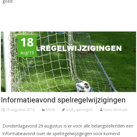
goed
Meer lezen…
18
aug/19
Informatieavond spelregelwijzigingen
18 augustus 2019
KNVB
knvb
,
spelregels
Hans Vermaak
Donderdagavond 29 augustus is er voor alle belangstellenden een
informatieavond over de spelregelwijzigingen voor komend