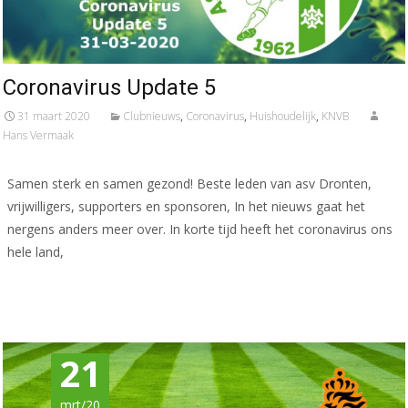
Coronavirus Update 5
31 maart 2020
Clubnieuws
,
Coronavirus
,
Huishoudelijk
,
KNVB
Hans Vermaak
Samen sterk en samen gezond! Beste leden van asv Dronten,
vrijwilligers, supporters en sponsoren, In het nieuws gaat het
nergens anders meer over. In korte tijd heeft het coronavirus ons
hele land,
Meer lezen…
21
mrt/20