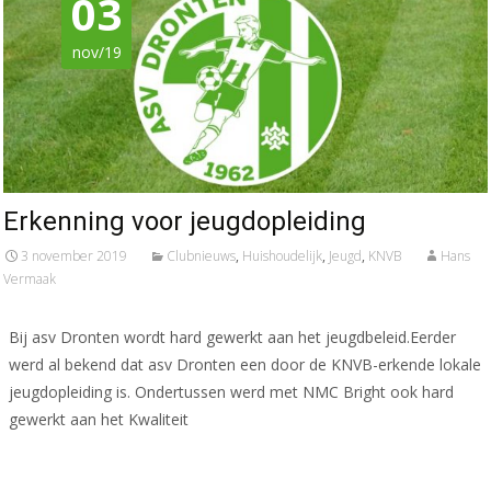
03
nov/19
Erkenning voor jeugdopleiding
3 november 2019
Clubnieuws
,
Huishoudelijk
,
Jeugd
,
KNVB
Hans
Vermaak
Bij asv Dronten wordt hard gewerkt aan het jeugdbeleid.Eerder
werd al bekend dat asv Dronten een door de KNVB-erkende lokale
jeugdopleiding is. Ondertussen werd met NMC Bright ook hard
gewerkt aan het Kwaliteit
Meer lezen…