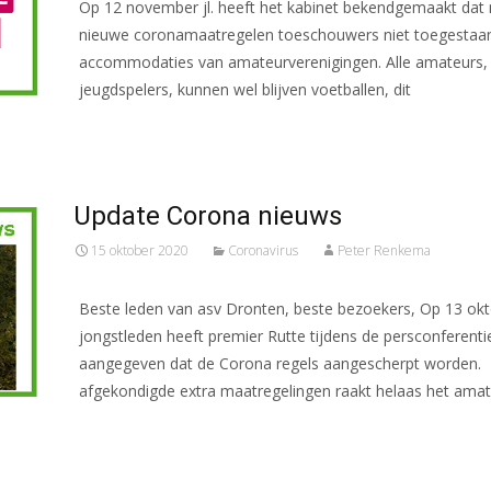
Op 12 november jl. heeft het kabinet bekendgemaakt dat
nieuwe coronamaatregelen toeschouwers niet toegestaan
accommodaties van amateurverenigingen. Alle amateurs,
jeugdspelers, kunnen wel blijven voetballen, dit
Meer lezen…
Update Corona nieuws
15 oktober 2020
Coronavirus
Peter Renkema
Beste leden van asv Dronten, beste bezoekers, Op 13 ok
jongstleden heeft premier Rutte tijdens de persconferenti
aangegeven dat de Corona regels aangescherpt worden.
afgekondigde extra maatregelingen raakt helaas het ama
Meer lezen…