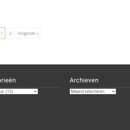
1
2
Volgende »
e
rieën
Archieven
ën
Archieven