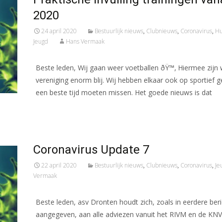
2020
24 april 2020
Bestuurlijk nieuws
,
Clubnieuws
,
Coronavirus
,
Hu
Jeugd
Hans Vermaak
Beste leden, Wij gaan weer voetballen ðŸ™‚ Hiermee zijn w
vereniging enorm blij. Wij hebben elkaar ook op sportief g
een beste tijd moeten missen. Het goede nieuws is dat
Meer lezen…
Coronavirus Update 7
22 april 2020
Bestuurlijk nieuws
,
Clubnieuws
,
Coronavirus
,
Je
Vermaak
Beste leden, asv Dronten houdt zich, zoals in eerdere beri
aangegeven, aan alle adviezen vanuit het RIVM en de KN