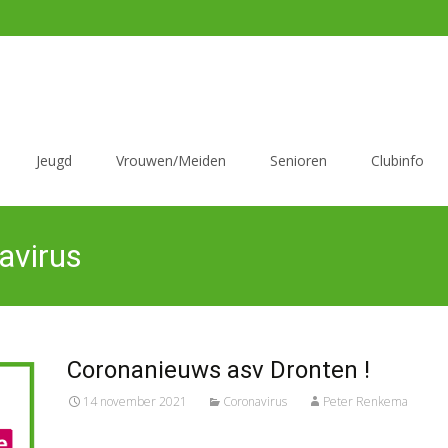
Jeugd
Vrouwen/Meiden
Senioren
Clubinfo
avirus
Coronanieuws asv Dronten !
14 november 2021
Coronavirus
Peter Renkema