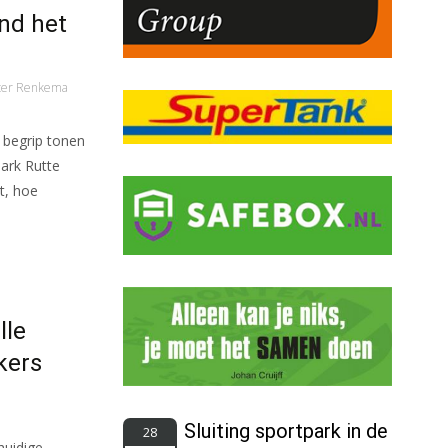
nd het
ter Renkema
 begrip tonen
ark Rutte
t, hoe
lle
kers
Sluiting sportpark in de
28
huidige