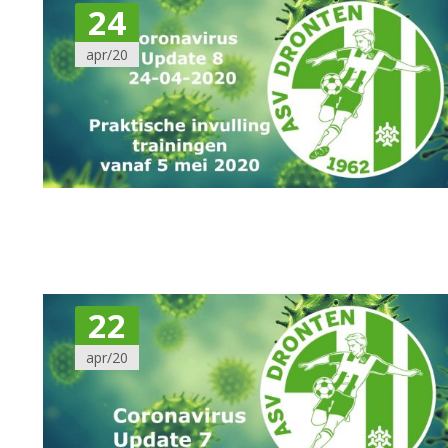
24
apr/20
22
apr/20