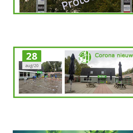
28
aug/20