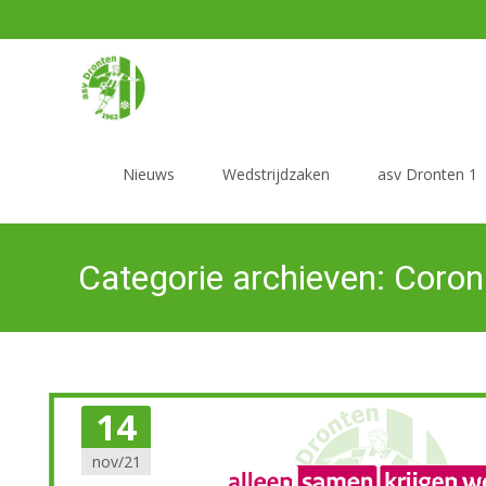
Ga naar de inhoud
Nieuws
Wedstrijdzaken
asv Dronten 1
Categorie archieven: Coron
14
nov/21