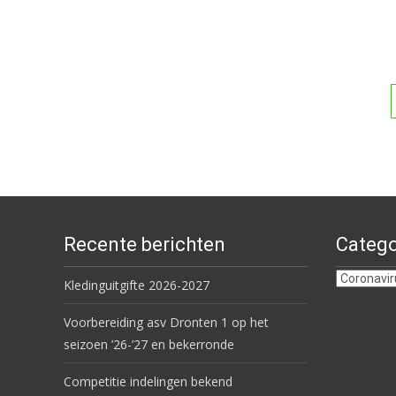
Berichten navigati
Recente berichten
Catego
Categorie
Kledinguitgifte 2026-2027
Voorbereiding asv Dronten 1 op het
seizoen ’26-’27 en bekerronde
Competitie indelingen bekend