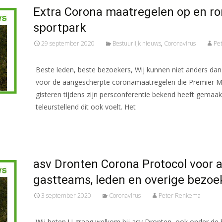
Extra Corona maatregelen op en ro
sportpark
29 september 2020
Bestuurlijk nieuws
,
Coronavirus
Pe
Beste leden, beste bezoekers, Wij kunnen niet anders dan
voor de aangescherpte coronamaatregelen die Premier M
gisteren tijdens zijn persconferentie bekend heeft gemaak
teleurstellend dit ook voelt. Het
Meer lezen…
asv Dronten Corona Protocol voor a
gastteams, leden en overige bezoe
3 september 2020
Coronavirus
Peter Renkema
Wij heten U graag welkom bij asv Dronten, ook onder de 