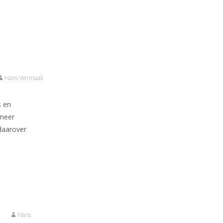
Hans Vermaak
s en
 meer
daarover
Hans