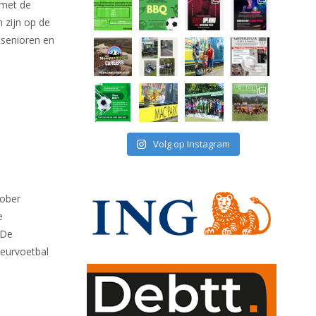
 met de
 zijn op de
 senioren en
Volg op Instagram
tober
e
 De
teurvoetbal