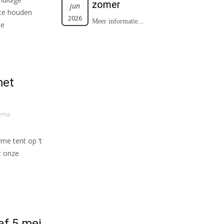
zomer
jun
te houden
2026
Meer informatie...
le
met
kema
me tent op ’t
t onze
af 5 mei