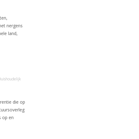
ten,
 het nergens
ele land,
uishoudelijk
entie die op
tuursoverleg
s op en