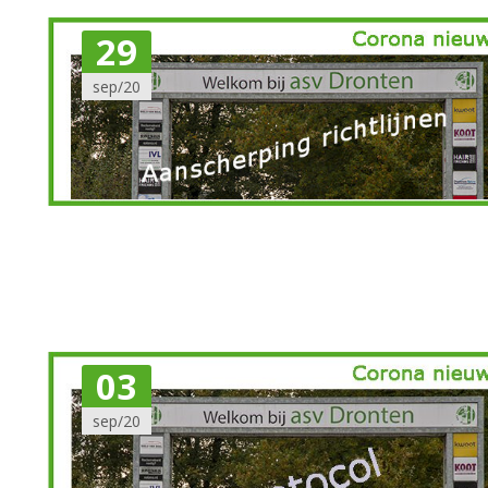
29
sep/20
03
sep/20