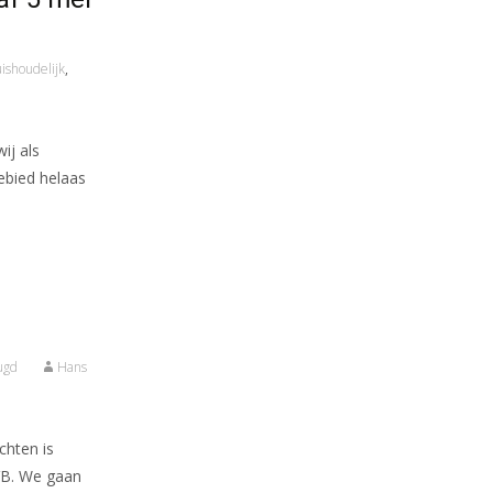
ishoudelijk
,
ij als
ebied helaas
ugd
Hans
chten is
VB. We gaan