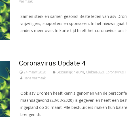
Vermaak
Samen sterk en samen gezond! Beste leden van asv Dron
vrijwilligers, supporters en sponsoren, In het nieuws gaat
anders meer over. In korte tijd heeft het coronavirus ons h
Meer lezen…
Coronavirus Update 4
24 maart 2020
Bestuurlijk nieuws
,
Clubnieuws
,
Coronavirus
,
H
Hans Vermaak
Ook asv Dronten heeft kennis genomen van de persconfer
maandagavond (23/03/2020) is gegeven en heeft een bes
ingepland op 30 maart. Alle bestuurders maken hun balan
brengen dit
Meer lezen…