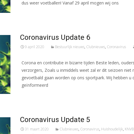
dus weer voetballen! Vanaf 29 april mogen wij ons
Meer lezen…
Coronavirus Update 6
9 april 2020
Bestuurlijk nieuws
,
Clubnieuws
,
Coronavirus
Corona en contributie in bizarre tijden Beste leden, ouder
verzorgers, Zoals u inmiddels weet zal er dit seizoen niet
gevoetbald gaan worden op ons sportpark. Wij hebben u 
geïnformeerd
Meer lezen…
Coronavirus Update 5
31 maart 2020
Clubnieuws
,
Coronavirus
,
Huishoudelijk
,
KNVB