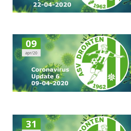
09
apr/20
31