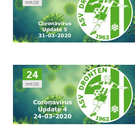
mrt/20
24
mrt/20