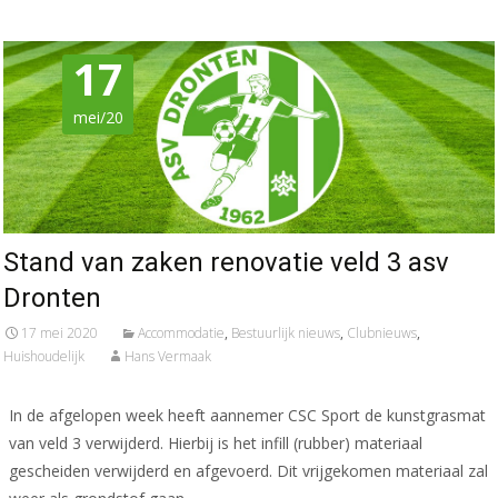
17
mei/20
Stand van zaken renovatie veld 3 asv
Dronten
17 mei 2020
Accommodatie
,
Bestuurlijk nieuws
,
Clubnieuws
,
Huishoudelijk
Hans Vermaak
In de afgelopen week heeft aannemer CSC Sport de kunstgrasmat
van veld 3 verwijderd. Hierbij is het infill (rubber) materiaal
gescheiden verwijderd en afgevoerd. Dit vrijgekomen materiaal zal