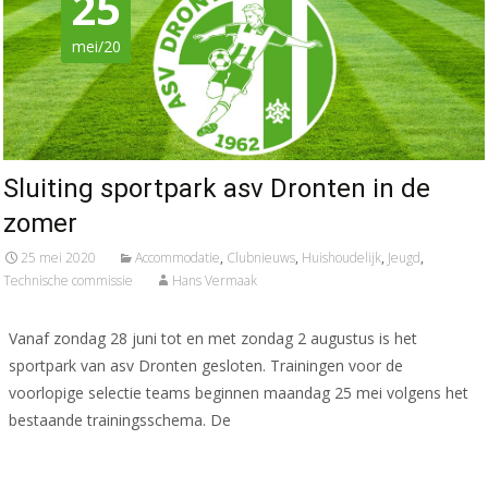
25
mei/20
Sluiting sportpark asv Dronten in de
zomer
25 mei 2020
Accommodatie
,
Clubnieuws
,
Huishoudelijk
,
Jeugd
,
Technische commissie
Hans Vermaak
Vanaf zondag 28 juni tot en met zondag 2 augustus is het
sportpark van asv Dronten gesloten. Trainingen voor de
voorlopige selectie teams beginnen maandag 25 mei volgens het
bestaande trainingsschema. De
Meer lezen…