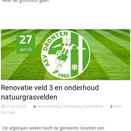
weer als grondstof gaan
Meer lezen…
27
apr/20
Renovatie veld 3 en onderhoud
natuurgrasvelden
27 april 2020
Accommodatie
,
Clubnieuws
,
Huishoudelijk
Hans
Vermaak
De afgelopen weken heeft de gemeente Dronten een