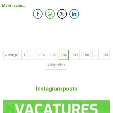
Meer lezen…
« Vorige
1
…
104
105
106
107
108
…
120
Berichten navigatie
Volgende »
Instagram posts