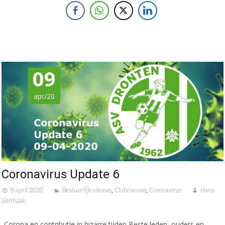
09
apr/20
Coronavirus Update 6
9 april 2020
Bestuurlijk nieuws
,
Clubnieuws
,
Coronavirus
Hans
Vermaak
Corona en contributie in bizarre tijden Beste leden, ouders en