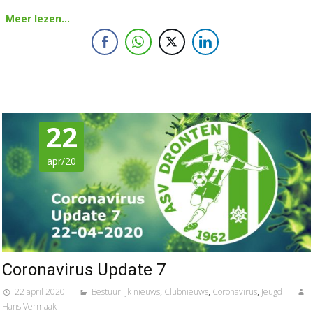
Meer lezen…
22
apr/20
Coronavirus Update 7
22 april 2020
Bestuurlijk nieuws
,
Clubnieuws
,
Coronavirus
,
Jeugd
Hans Vermaak