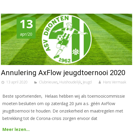
13
apr/20
Annulering AxFlow jeugdtoernooi 2020
13 april 2020
Clubnieuws
,
Huishoudelijk
,
Jeugd
Hans Vermaak
Beste sportvrienden, Helaas hebben wij als toernooicommissie
moeten besluiten om op zaterdag 20 juni a.s. géén AxFlow
jeugdtoernooi te houden. De onzekerheid en maatregelen met
betrekking tot de Corona-crisis zorgen ervoor dat
Meer lezen…