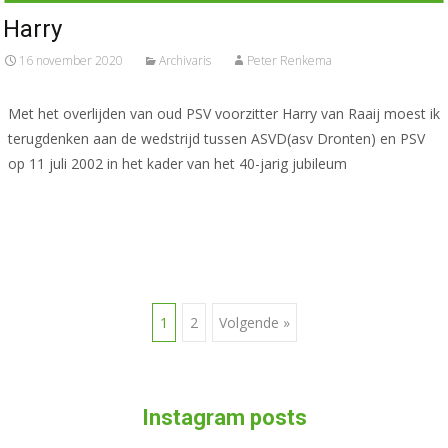
Harry
16 november 2020
Archivaris
Peter Renkema
Met het overlijden van oud PSV voorzitter Harry van Raaij moest ik
terugdenken aan de wedstrijd tussen ASVD(asv Dronten) en PSV
op 11 juli 2002 in het kader van het 40-jarig jubileum
Meer lezen…
1
2
Volgende »
Berichten navigatie
Instagram posts